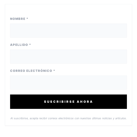
NOMBRE *
APELLIDO *
CORREO ELECTRÓNICO *
SUSCRIBIRSE AHORA
Al suscribirse, acepta recibir correos electrónicos con nuestras últimas noticias y artículos.