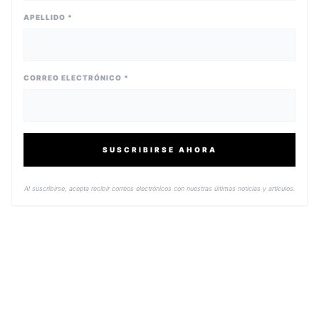
APELLIDO *
CORREO ELECTRÓNICO *
SUSCRIBIRSE AHORA
Al suscribirse, acepta recibir correos electrónicos con nuestras últimas noticias y artículos.