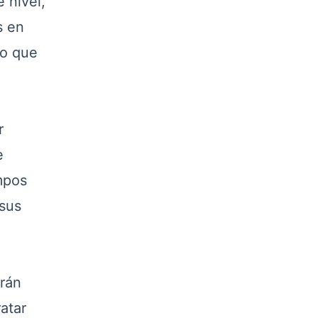
 nivel,
s en
do que
r
e
mpos
 sus
drán
atar