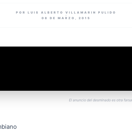
POR LUIS ALBERTO VILLAMARIN PULIDO
08 DE MARZO, 2015
El anuncio del desminado es otra farsa
ombiano