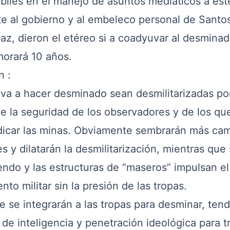
les en el manejo de asuntos mediáticos a este
ite al gobierno y al embeleco personal de Santo
az, dieron el etéreo si a coadyuvar al desmina
morará 10 años.
n :
a a hacer desminado sean desmilitarizadas po
 la seguridad de los observadores y de los qu
adicar las minas. Obviamente sembrarán más ca
 y dilatarán la desmilitarización, mientras que
iendo y las estructuras de “maseros” impulsan el
to militar sin la presión de las tropas.
 se integrarán a las tropas para desminar, ten
 de inteligencia y penetración ideológica para tr