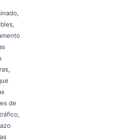
minado,
bles,
mamento
as
s
ras,
que
as
tes de
ráfico,
razo
as