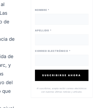
al
NOMBRE *
Las
o de
APELLIDO *
cia de
CORREO ELECTRÓNICO *
ida de
rc, y
as
SUSCRIBIRSE AHORA
yo del
Al suscribirse, acepta recibir correos electrónicos
o que
con nuestras últimas noticias y artículos.