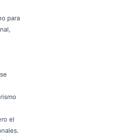
no para
nal,
ese
orismo
ro el
onales.