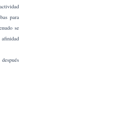
actividad
ebas para
menudo se
 afinidad
e después