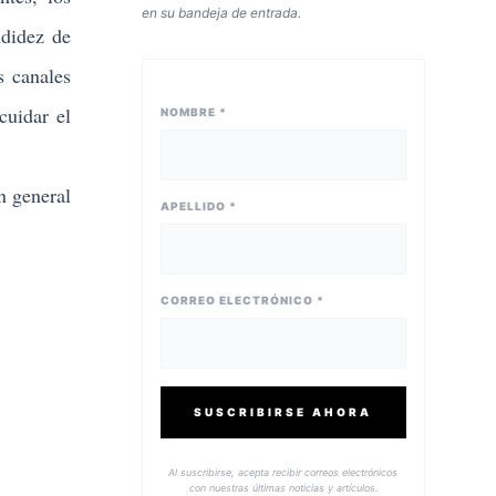
en su bandeja de entrada.
ndidez de
s canales
cuidar el
NOMBRE *
n general
APELLIDO *
CORREO ELECTRÓNICO *
SUSCRIBIRSE AHORA
Al suscribirse, acepta recibir correos electrónicos
con nuestras últimas noticias y artículos.