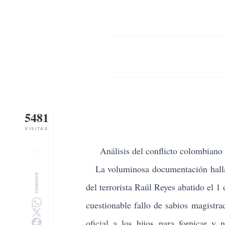
5481
VISITAS
Análisis del conflicto colombiano
La voluminosa documentación hallad
COMPARTIR
del terrorista
Raúl Reyes
abatido el 1 
cuestionable fallo de sabios magistr
oficial a los hijos para fornicar y