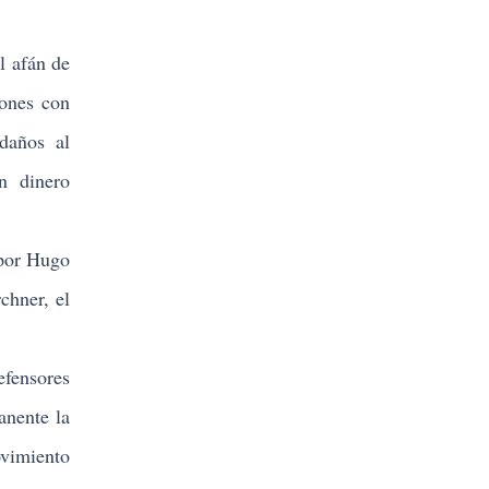
l afán de
iones con
 daños al
n dinero
 por Hugo
chner, el
efensores
anente la
vimiento