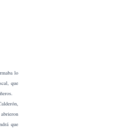
irmaba lo
scal, que
ñeros.
Calderón,
abrieron
endrá que