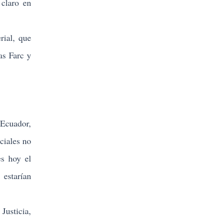
 claro en
rial, que
as Farc y
 Ecuador,
ciales no
es hoy el
 estarían
Justicia,