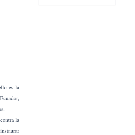
llo es la
 Ecuador,
os.
contra la
instaurar