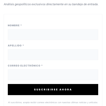
Análisis geopolíticos exclusivos directamente en su bandeja de entrada.
NOMBRE *
APELLIDO *
CORREO ELECTRÓNICO *
SUSCRIBIRSE AHORA
Al suscribirse, acepta recibir correos electrónicos con nuestras últimas noticias y artículos.