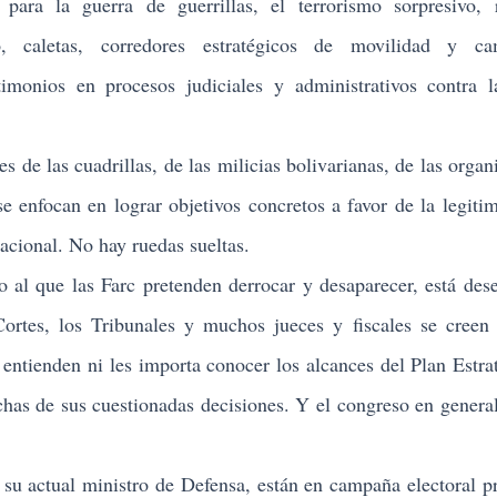
ara la guerra de guerrillas, el terrorismo sorpresivo, 
o, caletas, corredores estratégicos de movilidad y ca
stimonios en procesos judiciales y administrativos contra 
e las cuadrillas, de las milicias bolivarianas, de las organ
e enfocan en lograr objetivos concretos a favor de la legiti
acional. No hay ruedas sueltas.
l que las Farc pretenden derrocar y desaparecer, está des
rtes, los Tribunales y muchos jueces y fiscales se creen 
 entienden ni les importa conocer los alcances del Plan Estra
chas de sus cuestionadas decisiones. Y el congreso en genera
u actual ministro de Defensa, están en campaña electoral p