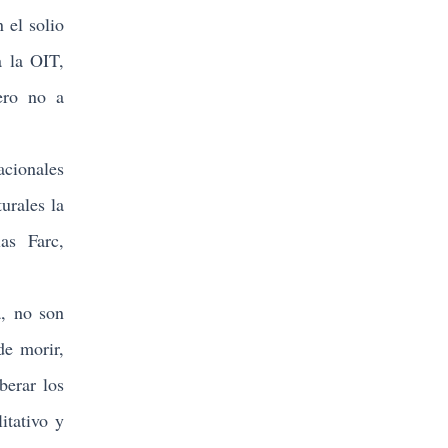
 el solio
a la OIT,
pero no a
acionales
urales la
as Farc,
a, no son
de morir,
berar los
itativo y