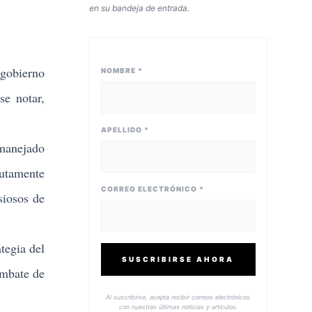
en su bandeja de entrada.
 gobierno
NOMBRE *
se notar,
APELLIDO *
 manejado
lutamente
CORREO ELECTRÓNICO *
siosos de
tegia del
SUSCRIBIRSE AHORA
ombate de
Al suscribirse, acepta recibir correos electrónicos
con nuestras últimas noticias y artículos.