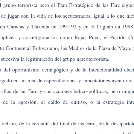
po terrorista pero el Plan Estratégico de las Farc siguió
 de jugar con la vida de los secuestrados, igual a lo que hic
 en Caracas y Tlaxcala en 1991-92 y en el Caguán en 1998
mplices y correligionarios como Rojas Puyo, el Partido C
o Continental Bolivariano, las Madres de la Plaza de Mayo, 
ucesiva la legitimación del grupo narcoterrorista.
l oportunismo demagógico y de la intencionalidad electo
vegado en un mar de especulaciones y suposiciones aventura
illas de las Farc y sus acciones bélico-políticas, pero ning
de la agresión, el caldo de cultivo, o la estrategia int
 fin, de la cercanía del final de las Farc, de la desaparici