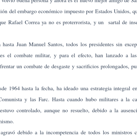
volvió buena persona y ahora es el nuevo mejor amigo de Sa
nsión del embargo económico impuesto por Estados Unidos, q
ue Rafael Correa ya no es proterrorista, y un sartal de ins
ta Juan Manuel Santos, todos los presidentes sin excep
es el combate militar, y para el efecto, han lanzado a la
nfrentar un combate de desgaste y sacrificios prolongados, pu
964 hasta la fecha, ha ideado una estrategia integral en
o Comunista y las Farc. Hasta cuando hubo militares a la c
estuvo controlado, aunque no resuelto, debido a la ausenc
 mismo.
avó debido a la incompetencia de todos los ministros ci