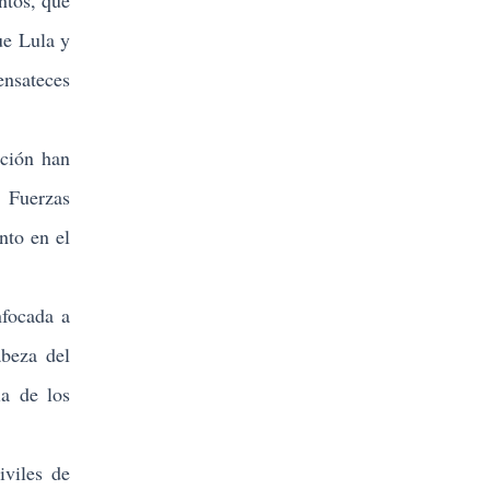
ntos, que
ue Lula y
ensateces
ción han
s Fuerzas
nto en el
focada a
abeza del
ia de los
viles de