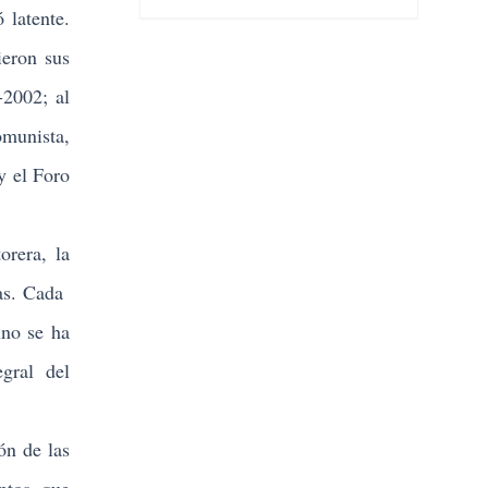
 latente.
ieron sus
-2002; al
omunista,
y el Foro
rera, la
das. Cada
uno se ha
egral del
ón de las