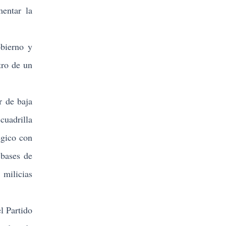
mentar la
bierno y
tro de un
r de baja
cuadrilla
égico con
 bases de
 milicias
l Partido