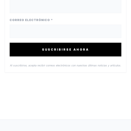
CORREO ELECTRÓNICO *
SUSCRIBIRSE AHORA
Al suscribirse, acepta recibir correos electrónicos con nuestras últimas noticias y artículos.