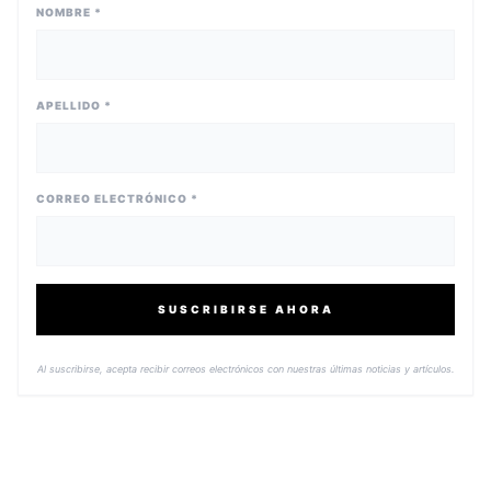
NOMBRE *
APELLIDO *
CORREO ELECTRÓNICO *
SUSCRIBIRSE AHORA
Al suscribirse, acepta recibir correos electrónicos con nuestras últimas noticias y artículos.