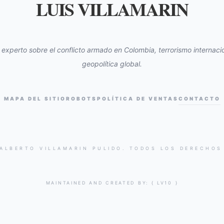
LUIS VILLAMARIN
s experto sobre el conflicto armado en Colombia, terrorismo internacio
geopolítica global.
MAPA DEL SITIO
ROBOTS
POLÍTICA DE VENTAS
CONTACTO
 ALBERTO VILLAMARIN PULIDO. TODOS LOS DERECHOS
MAINTAINED AND CREATED BY:
{ LV10 }