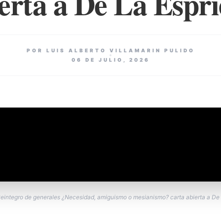
erta a De La Espri
POR LUIS ALBERTO VILLAMARIN PULIDO
06 DE JULIO, 2026
eintegro de generales ¿Necesidad, amiguismo o mesianismo? carta abierta a De 