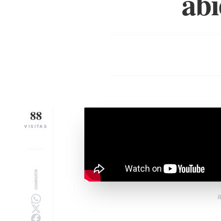
abi
88
VISITAS
COMPARTIR
R