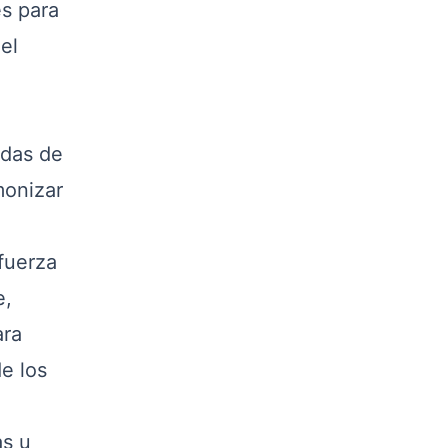
es para
el
adas de
monizar
fuerza
e,
ra
e los
as u