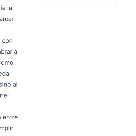
ía la
arcar
e con
mbrar a
 como
ueda
sino al
r el
a entre
mplir