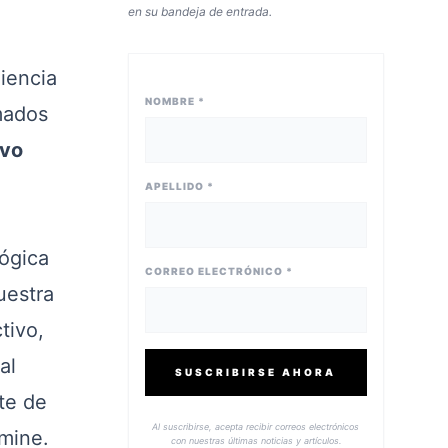
en su bandeja de entrada.
iencia
NOMBRE *
mados
vo
APELLIDO *
lógica
CORREO ELECTRÓNICO *
uestra
tivo,
al
SUSCRIBIRSE AHORA
rte de
Al suscribirse, acepta recibir correos electrónicos
rmine.
con nuestras últimas noticias y artículos.