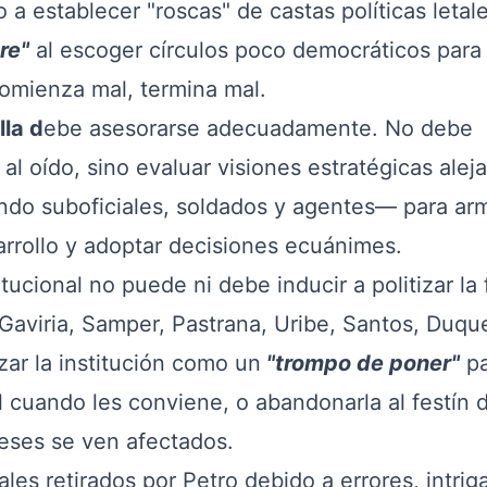
 a establecer "roscas" de castas políticas letal
re"
al escoger círculos poco democráticos para 
omienza mal, termina mal.
lla d
ebe asesorarse adecuadamente. No debe
al oído, sino evaluar visiones estratégicas alej
ndo suboficiales, soldados y agentes— para ar
rrollo y adoptar decisiones ecuánimes.
cional no puede ni debe inducir a politizar la 
e Gaviria, Samper, Pastrana, Uribe, Santos, Duqu
zar la institución como un
"trompo de poner"
pa
 cuando les conviene, o abandonarla al festín d
reses se ven afectados.
 retirados por Petro debido a errores, intrig