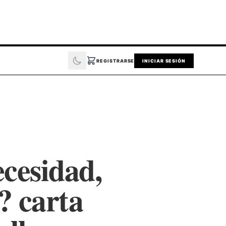
REGISTRARSE
INICIAR SESIÓN
ecesidad,
? carta