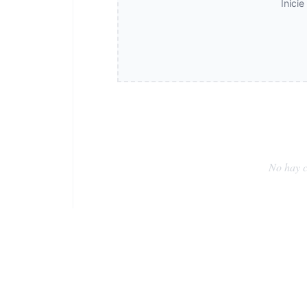
Inici
No hay c