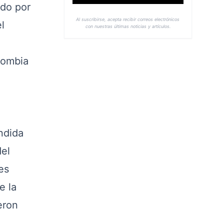
ado por
Al suscribirse, acepta recibir correos electrónicos
l
con nuestras últimas noticias y artículos.
lombia
ndida
del
es
e la
eron