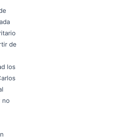
 de
tada
itario
tir de
ad los
Carlos
al
y no
ón