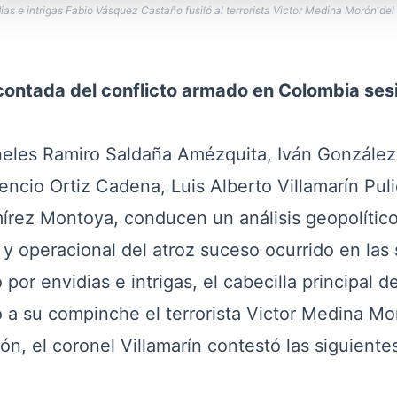
ias e intrigas Fabio Vásquez Castaño fusiló al terrorista Victor Medina Morón del
ontada del conflicto armado en Colombia ses
eles Ramiro Saldaña Amézquita, Iván González
ncio Ortiz Cadena, Luis Alberto Villamarín Puli
rez Montoya, conducen un análisis geopolítico
o y operacional del atroz suceso ocurrido en las
r envidias e intrigas, el cabecilla principal de
 a su compinche el terrorista Victor Medina Mo
ón, el coronel Villamarín contestó las siguiente