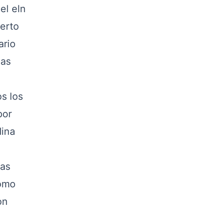
el eln
erto
ario
mas
s los
por
ina
las
como
on