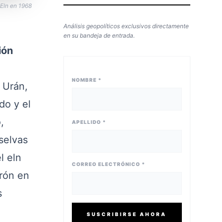
 Eln en 1968
Análisis geopolíticos exclusivos directamente
en su bandeja de entrada.
ión
NOMBRE *
 Urán,
do y el
,
APELLIDO *
 selvas
l eln
CORREO ELECTRÓNICO *
rón en
s
SUSCRIBIRSE AHORA