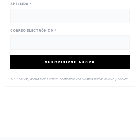
APELLIDO *
CORREO ELECTRÓNICO *
SUSCRIBIRSE AHORA
Al suscribirse, acepta recibir correos electrónicos con nuestras últimas noticias y artículos.