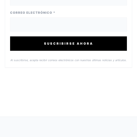
CORREO ELECTRÓNICO *
SUSCRIBIRSE AHORA
Al suscribirse, acepta recibir correos electrónicos con nuestras últimas noticias y artículos.