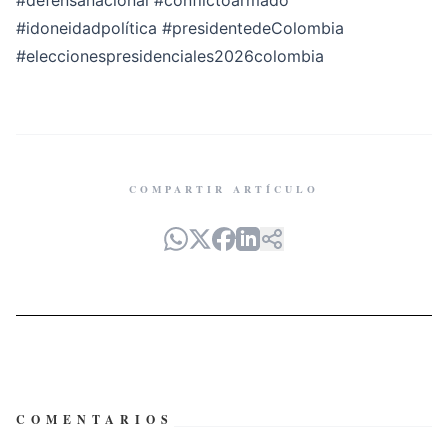
#defensanacional
#conflictoarmado
#idoneidadpolítica
#presidentedeColombia
#eleccionespresidenciales2026colombia
COMPARTIR ARTÍCULO
COMENTARIOS