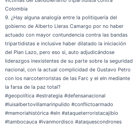
víctimas del bandolerismo tripartidista contra
Colombia
9. ¿Hay alguna analogía entre la politiquería del
gobierno de Alberto Lleras Camargo por no haber
actuado con mayor contundencia contra las bandas
tripartidistas e inclusive haber dilatado la iniciación
del Plan Lazo, pero eso si, auto adjudicándose
liderazgos inexistentes de su parte sobre la seguridad
nacional, con la actual complicidad de Gustavo Petro
con los narcoterroristas de las Farc y el eln mediante
la farsa de la paz total?
#geopolítica
#estrategia
#defensanacional
#luisalbertovillamarinpulido
#conflictoarmado
#memoriahistórica
#eln
#ataqueterroristacajibío
#tambocauca
#ivanmordisco
#ataquescondrones