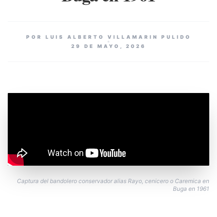
POR LUIS ALBERTO VILLAMARIN PULIDO
29 DE MAYO, 2026
Captura del bandolero conservador alias Rayo, cenicero o Caremica en
Buga en 1961