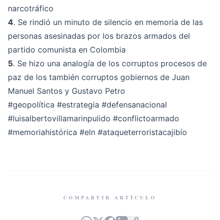
narcotráfico
4
. Se rindió un minuto de silencio en memoria de las
personas asesinadas por los brazos armados del
partido comunista en Colombia
5
. Se hizo una analogía de los corruptos procesos de
paz de los también corruptos gobiernos de Juan
Manuel Santos y Gustavo Petro
#geopolítica
#estrategia
#defensanacional
#luisalbertovillamarinpulido
#conflictoarmado
#memoriahistórica
#eln
#ataqueterroristacajibío
COMPARTIR ARTÍCULO