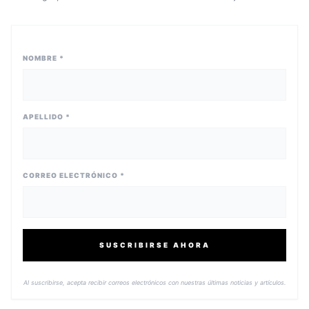
NOMBRE *
APELLIDO *
CORREO ELECTRÓNICO *
SUSCRIBIRSE AHORA
Al suscribirse, acepta recibir correos electrónicos con nuestras últimas noticias y artículos.