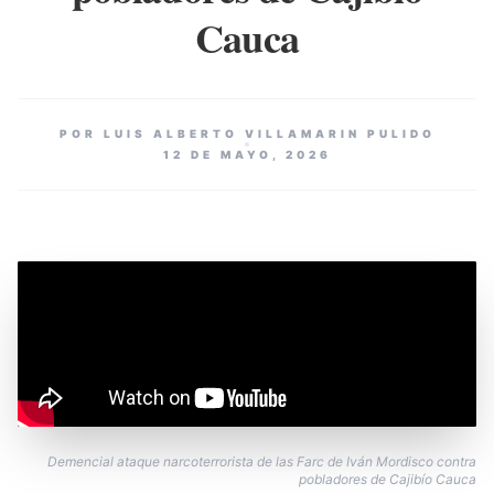
Cauca
POR LUIS ALBERTO VILLAMARIN PULIDO
12 DE MAYO, 2026
Demencial ataque narcoterrorista de las Farc de Iván Mordisco contra
pobladores de Cajibío Cauca