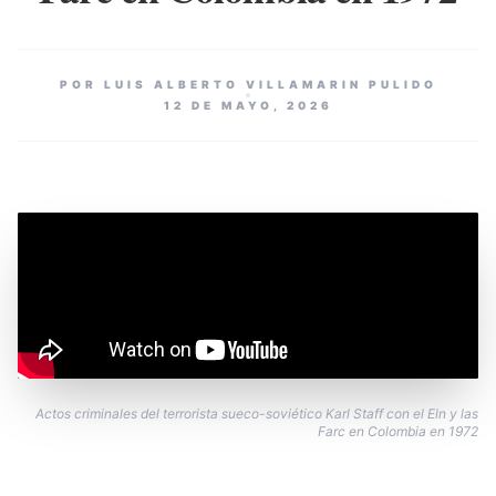
POR LUIS ALBERTO VILLAMARIN PULIDO
12 DE MAYO, 2026
Actos criminales del terrorista sueco-soviético Karl Staff con el Eln y las
Farc en Colombia en 1972