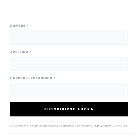
NOMBRE *
APELLIDO *
CORREO ELECTRÓNICO *
SUSCRIBIRSE AHORA
Al suscribirse, acepta recibir correos electrónicos con nuestras últimas noticias y artículos.