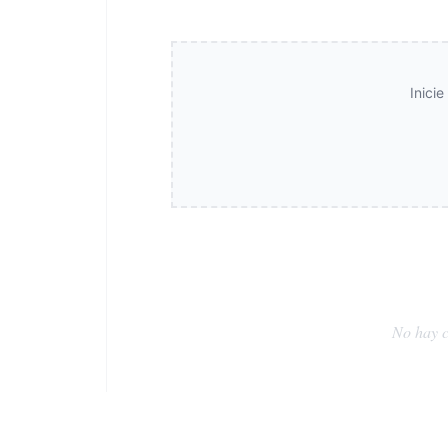
Inici
No hay c