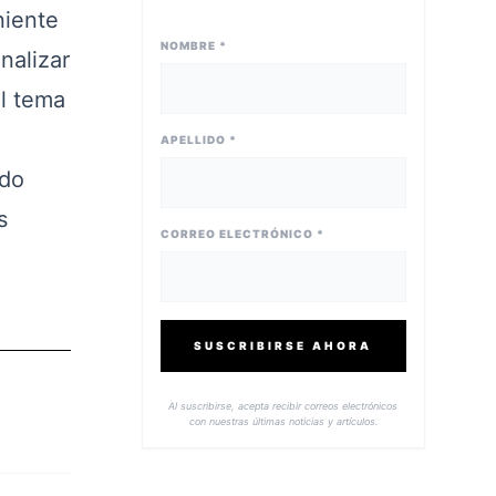
niente
NOMBRE *
nalizar
l tema
APELLIDO *
ido
s
CORREO ELECTRÓNICO *
SUSCRIBIRSE AHORA
Al suscribirse, acepta recibir correos electrónicos
con nuestras últimas noticias y artículos.