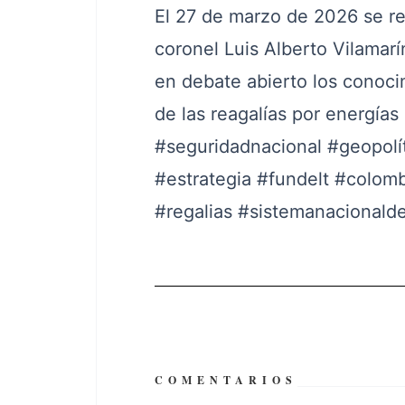
El 27 de marzo de 2026 se rea
coronel Luis Alberto Vilamarí
en debate abierto los conoc
de las reagalías por energía
#seguridadnacional
#geopolí
#estrategia
#fundelt
#colomb
#regalias
#sistemanacionalde
COMENTARIOS