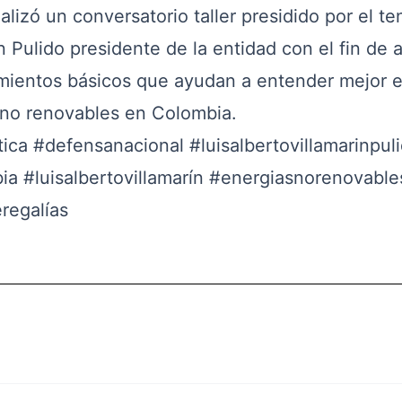
lizó un conversatorio taller presidido por el te
n Pulido presidente de la entidad con el fin de a
imientos básicos que ayudan a entender mejor e
s no renovables en Colombia.
tica
#defensanacional
#luisalbertovillamarinpul
ia
#luisalbertovillamarín
#energiasnorenovable
regalías