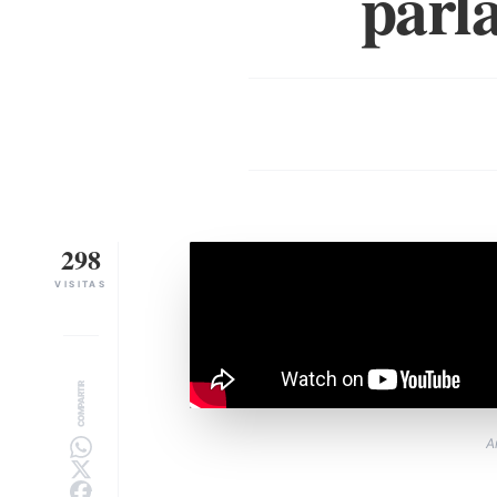
parl
298
VISITAS
COMPARTIR
A