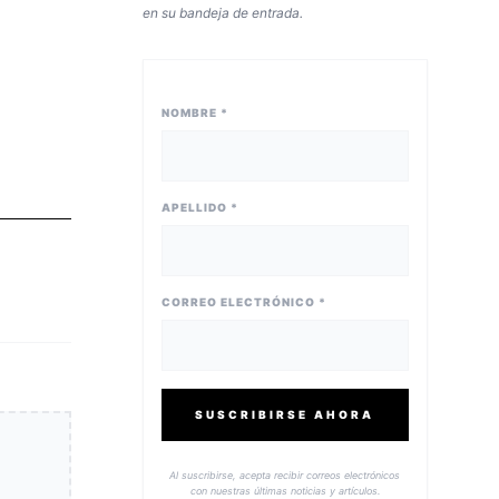
en su bandeja de entrada.
NOMBRE *
APELLIDO *
CORREO ELECTRÓNICO *
SUSCRIBIRSE AHORA
Al suscribirse, acepta recibir correos electrónicos
con nuestras últimas noticias y artículos.