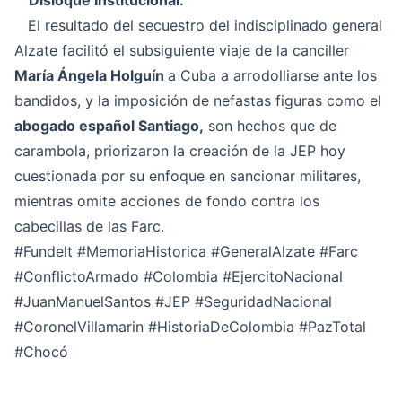
Disloque Institucional:
El resultado del secuestro del indisciplinado general
Alzate facilitó el subsiguiente viaje de la canciller
María Ángela Holguín
a Cuba a arrodolliarse ante los
bandidos, y la imposición de nefastas figuras como el
abogado español Santiago,
son hechos que de
carambola, priorizaron la creación de la JEP hoy
cuestionada por su enfoque en sancionar militares,
mientras omite acciones de fondo contra los
cabecillas de las Farc.
#Fundelt
#MemoriaHistorica
#GeneralAlzate
#Farc
#ConflictoArmado
#Colombia
#EjercitoNacional
#JuanManuelSantos
#JEP
#SeguridadNacional
#CoronelVillamarin
#HistoriaDeColombia
#PazTotal
#Chocó