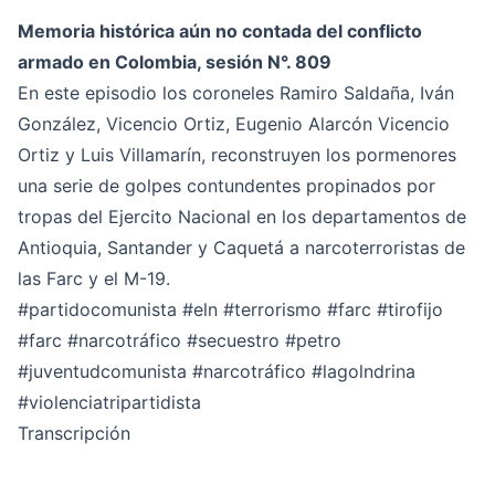
Memoria histórica aún no contada del conflicto
armado en Colombia, sesión N°. 809
En este episodio los coroneles Ramiro Saldaña, Iván
González, Vicencio Ortiz, Eugenio Alarcón Vicencio
Ortiz y Luis Villamarín, reconstruyen los pormenores
una serie de golpes contundentes propinados por
tropas del Ejercito Nacional en los departamentos de
Antioquia, Santander y Caquetá a narcoterroristas de
las Farc y el M-19.
#partidocomunista
#eln
#terrorismo
#farc
#tirofijo
#farc
#narcotráfico
#secuestro
#petro
#juventudcomunista
#narcotráfico
#lagolndrina
#violenciatripartidista
Transcripción