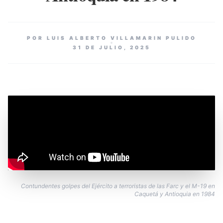
POR LUIS ALBERTO VILLAMARIN PULIDO
31 DE JULIO, 2025
Contundentes golpes del Ejército a terroristas de las Farc y el M-19 en
Caquetá y Antioquia en 1984