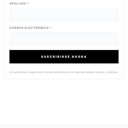
APELLIDO *
CORREO ELECTRÓNICO *
SUSCRIBIRSE AHORA
Al suscribirse, acepta recibir correos electrónicos con nuestras últimas noticias y artículos.