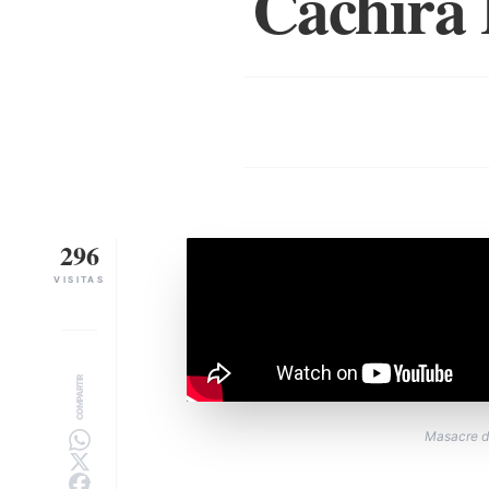
Cáchira 
296
VISITAS
COMPARTIR
Masacre de