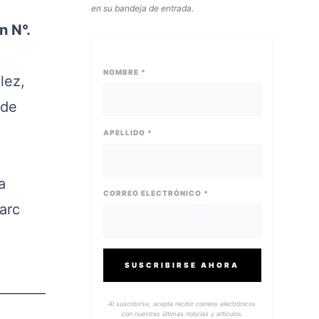
en su bandeja de entrada.
n N°.
NOMBRE *
lez,
 de
APELLIDO *
a
CORREO ELECTRÓNICO *
arc
SUSCRIBIRSE AHORA
Al suscribirse, acepta recibir correos electrónicos
con nuestras últimas noticias y artículos.