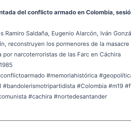
ntada del conflicto armado en Colombia, sesió
es Ramiro Saldaña, Eugenio Alarcón, Iván Gonzá
arín, reconstruyen los pormenores de la masacre
 por narcoterroristas de las Farc en Cáchira
 1985
conflictoarmado
#memoriahistórica
#geopolític
l
#bandolerismotripartidista
#Colombia
#m19
#f
comunista
#cachira
#nortedesantander