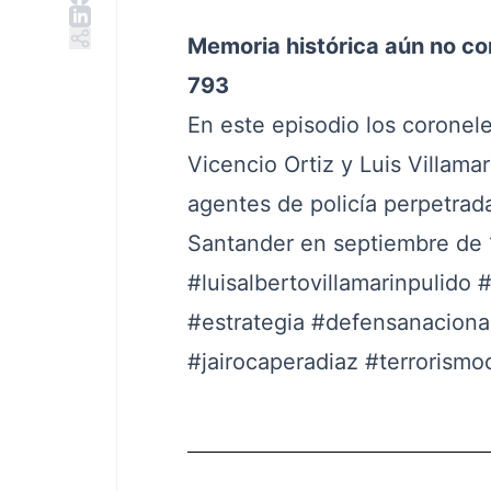
Memoria histórica aún no co
793
En este episodio los coronel
Vicencio Ortiz y Luis Villam
agentes de policía perpetrada
Santander en septiembre de
#luisalbertovillamarinpulido
#
#estrategia
#defensanaciona
#jairocaperadiaz
#terrorismo