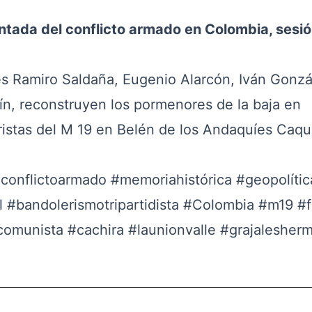
ntada del conflicto armado en Colombia, sesió
es Ramiro Saldaña, Eugenio Alarcón, Iván Gonzá
rín, reconstruyen los pormenores de la baja en
ristas del M 19 en Belén de los Andaquíes Caqu
conflictoarmado
#memoriahistórica
#geopolític
l
#bandolerismotripartidista
#Colombia
#m19
#f
comunista
#cachira
#launionvalle
#grajalesher