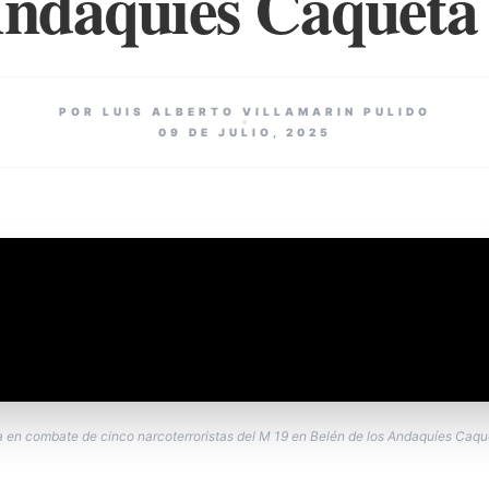
Andaquíes Caquetá
POR LUIS ALBERTO VILLAMARIN PULIDO
09 DE JULIO, 2025
a en combate de cinco narcoterroristas del M 19 en Belén de los Andaquíes Caq