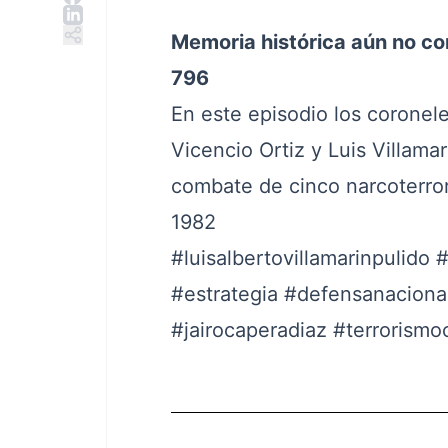
Memoria histórica aún no co
796
En este episodio los coronel
Vicencio Ortiz y Luis Villama
combate de cinco narcoterro
1982
#luisalbertovillamarinpulido
#
#estrategia
#defensanaciona
#jairocaperadiaz
#terrorismo