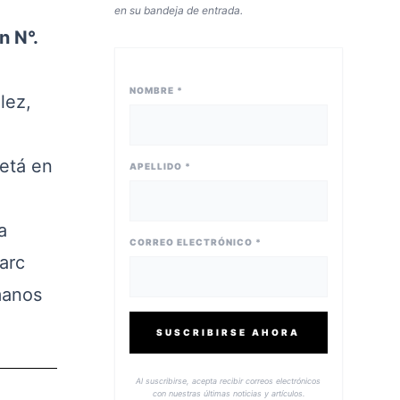
en su bandeja de entrada.
n N°.
NOMBRE *
lez,
etá en
APELLIDO *
a
CORREO ELECTRÓNICO *
arc
manos
SUSCRIBIRSE AHORA
Al suscribirse, acepta recibir correos electrónicos
con nuestras últimas noticias y artículos.