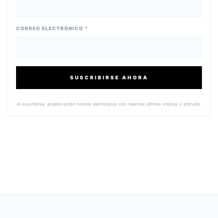
CORREO ELECTRÓNICO *
SUSCRIBIRSE AHORA
Al suscribirse, acepta recibir correos electrónicos con nuestras últimas noticias y artículos.