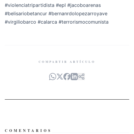
#violenciatripartidista
#epl
#jacoboarenas
#belisariobetancur
#bernanrdolopezarroyave
#virgiliobarco
#calarca
#terrorismocomunista
COMPARTIR ARTÍCULO
COMENTARIOS