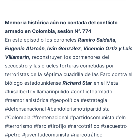
Memoria histórica aún no contada del conflicto
armado en Colombia, sesión N°. 774
En este episodio los coroneles
Ramiro Saldaña,
Eugenio Alarcón, Iván González, Vicencio Ortiz y Luis
Villamarín,
reconstruyen los pormenores del
secuestro y las crueles torturas cometidas por
terroristas de la séptima cuadrilla de las Farc contra el
biólogo estadounidense
Richard Star
en el Meta
#luisalbertovillamarinpulido
#conflictoarmado
#memoriahistórica
#geopolítica
#estrategia
#defensanacional
#bandolerismotripartidista
#Colombia
#frentenacional
#partidocomunista
#eln
#terrorismo
#farc
#tirofijo
#narcotráfico
#secuestro
#petro
#juventudcomunista
#narcotráfico