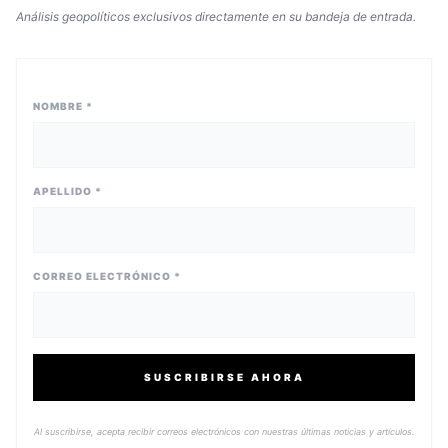
Análisis geopolíticos exclusivos directamente en su bandeja de entrada.
NOMBRE *
APELLIDO *
CORREO ELECTRÓNICO *
SUSCRIBIRSE AHORA
Al suscribirse, acepta recibir correos electrónicos con nuestras últimas noticias y artículos.