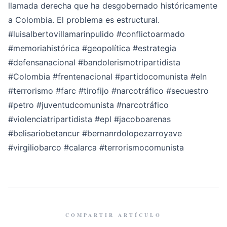
llamada derecha que ha desgobernado históricamente
a Colombia. El problema es estructural.
#luisalbertovillamarinpulido
#conflictoarmado
#memoriahistórica
#geopolítica
#estrategia
#defensanacional
#bandolerismotripartidista
#Colombia
#frentenacional
#partidocomunista
#eln
#terrorismo
#farc
#tirofijo
#narcotráfico
#secuestro
#petro
#juventudcomunista
#narcotráfico
#violenciatripartidista
#epl
#jacoboarenas
#belisariobetancur
#bernanrdolopezarroyave
#virgiliobarco
#calarca
#terrorismocomunista
COMPARTIR ARTÍCULO