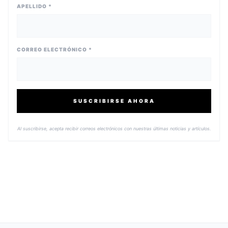
APELLIDO *
CORREO ELECTRÓNICO *
SUSCRIBIRSE AHORA
Al suscribirse, acepta recibir correos electrónicos con nuestras últimas noticias y artículos.