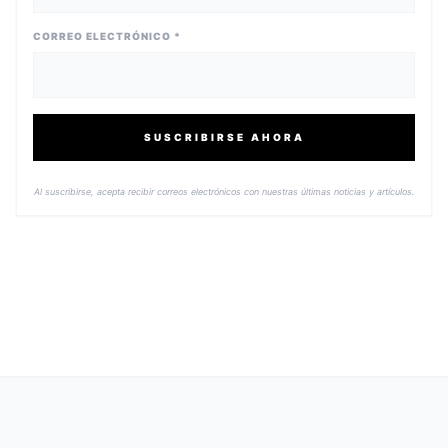
CORREO ELECTRÓNICO *
SUSCRIBIRSE AHORA
Al suscribirse, acepta recibir correos electrónicos con nuestras últimas noticias y artículos.