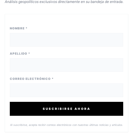
Análisis geopolíticos exclusivos directamente en su bandeja de entrada.
NOMBRE *
APELLIDO *
CORREO ELECTRÓNICO *
SUSCRIBIRSE AHORA
Al suscribirse, acepta recibir correos electrónicos con nuestras últimas noticias y artículos.