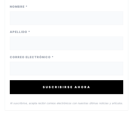
NOMBRE *
APELLIDO *
CORREO ELECTRÓNICO *
SUSCRIBIRSE AHORA
Al suscribirse, acepta recibir correos electrónicos con nuestras últimas noticias y artículos.