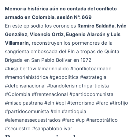
Memoria histórica aún no contada del conflicto
armado en Colombia, sesión N°. 669
En este episodio los coroneles
Ramiro Saldaña, Iván
González, Vicencio Ortiz, Eugenio Alarcón y Luis
Villamarín,
reconstruyen los pormenores de la
sangrienta emboscada del Eln a tropas de Quinta
Brigada en San Pablo Bolívar en 1972
#luisalbertovillamarinpulido
#conflictoarmado
#memoriahistórica
#geopolítica
#estrategia
#defensanacional
#bandolerismotripartidista
#Colombia
#frentenacional
#partidocomunista
#misaelpastrana
#eln
#epl
#terrorismo
#farc
#tirofijo
#partidocomunista
#eln
#antioquia
#alemanessecuestrados
#farc
#up
#narcotráfico
#secuestro
#sanpablobolivar