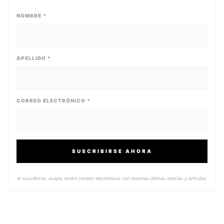
NOMBRE *
APELLIDO *
CORREO ELECTRÓNICO *
SUSCRIBIRSE AHORA
Al suscribirse, acepta recibir correos electrónicos con nuestras últimas noticias y artículos.