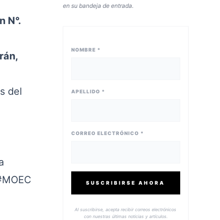
en su bandeja de entrada.
n N°.
NOMBRE *
rán,
s del
APELLIDO *
CORREO ELECTRÓNICO *
a
#MOEC
SUSCRIBIRSE AHORA
Al suscribirse, acepta recibir correos electrónicos
con nuestras últimas noticias y artículos.