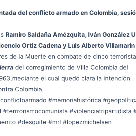
ntada del conflicto armado en Colombia, sesió
es
Ramiro Saldaña Amézquita, Iván González U
cencio Ortiz Cadena y Luis Alberto Villamarín
res de la Muerte en combate de cinco terrorista
ierra
del corregimiento de Villa Colombia del
963,mediante el cual quedó clara la intención
ontra Colombia.
conflictoarmado
#memoriahistórica
#geopolític
l
#terrrorismocomunista
#violenciatripartidista
enito
#desquite
#mrl
#lopezmichelsen