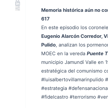
Memoria histórica aún no co
617
En este episodio los coronel
Eugenio Alarcón Corredor, Vi
Pulido
, analizan los pormeno
MOEC en la vereda
Puente T
municipio Jamundí Valle en 1
estratégica del comunismo c
#luisalbertovillamarinpulido
#
#estrategia
#defensanaciona
#fidelcastro
#terrorismo
#ven