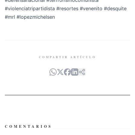
#defensanacional
#terrrorismocomunista
#violenciatripartidista
#resortes
#venenito
#desquite
#mrl
#lopezmichelsen
COMPARTIR ARTÍCULO
COMENTARIOS