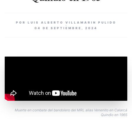
POR LUIS ALBERTO VILLAMARIN PULIDO
04 DE SEPTIEMBRE, 2024
Muerte en combate del bandolero del MRL alias Venenito en Calarcá
Quindìo en 1965