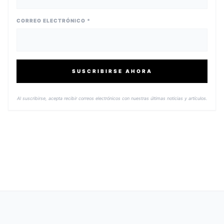
CORREO ELECTRÓNICO *
SUSCRIBIRSE AHORA
Al suscribirse, acepta recibir correos electrónicos con nuestras últimas noticias y artículos.