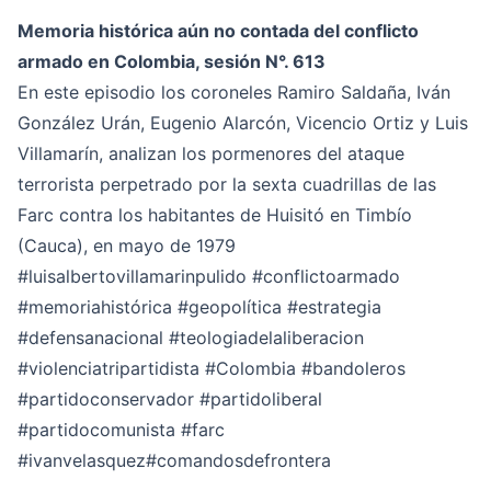
Memoria histórica aún no contada del conflicto
armado en Colombia, sesión N°. 613
En este episodio los coroneles Ramiro Saldaña, Iván
González Urán, Eugenio Alarcón, Vicencio Ortiz y Luis
Villamarín, analizan los pormenores del ataque
terrorista perpetrado por la sexta cuadrillas de las
Farc contra los habitantes de Huisitó en Timbío
(Cauca), en mayo de 1979
#luisalbertovillamarinpulido
#conflictoarmado
#memoriahistórica
#geopolítica
#estrategia
#defensanacional
#teologiadelaliberacion
#violenciatripartidista
#Colombia
#bandoleros
#partidoconservador
#partidoliberal
#partidocomunista
#farc
#ivanvelasquez
#comandosdefrontera