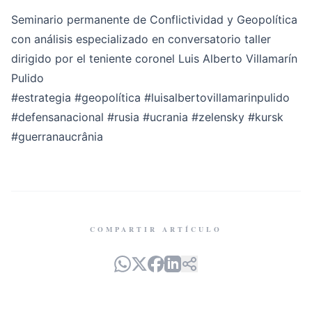
Seminario permanente de Conflictividad y Geopolítica
con análisis especializado en conversatorio taller
dirigido por el teniente coronel Luis Alberto Villamarín
Pulido
#estrategia
#geopolítica
#luisalbertovillamarinpulido
#defensanacional
#rusia
#ucrania
#zelensky
#kursk
#guerranaucrânia
COMPARTIR ARTÍCULO