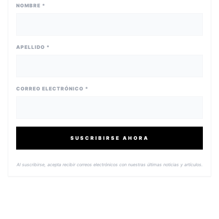
NOMBRE *
APELLIDO *
CORREO ELECTRÓNICO *
SUSCRIBIRSE AHORA
Al suscribirse, acepta recibir correos electrónicos con nuestras últimas noticias y artículos.