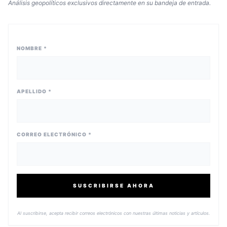
Análisis geopolíticos exclusivos directamente en su bandeja de entrada.
NOMBRE *
APELLIDO *
CORREO ELECTRÓNICO *
SUSCRIBIRSE AHORA
Al suscribirse, acepta recibir correos electrónicos con nuestras últimas noticias y artículos.