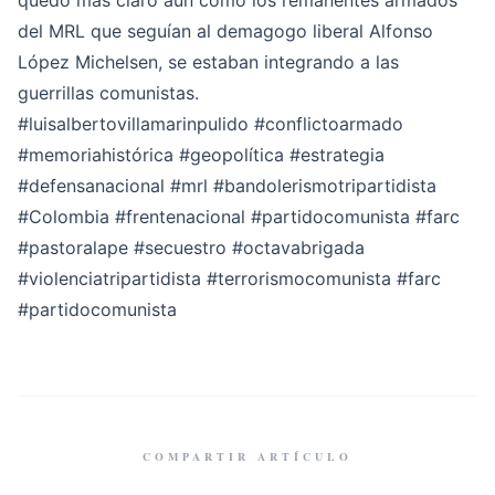
quedó mas claro aún como los remanentes armados
del MRL que seguían al demagogo liberal Alfonso
López Michelsen, se estaban integrando a las
guerrillas comunistas.
#luisalbertovillamarinpulido
#conflictoarmado
#memoriahistórica
#geopolítica
#estrategia
#defensanacional
#mrl
#bandolerismotripartidista
#Colombia
#frentenacional
#partidocomunista
#farc
#pastoralape
#secuestro
#octavabrigada
#violenciatripartidista
#terrorismocomunista
#farc
#partidocomunista
COMPARTIR ARTÍCULO