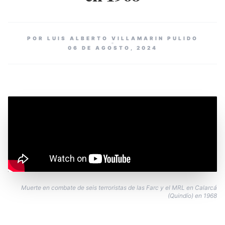
POR LUIS ALBERTO VILLAMARIN PULIDO
06 DE AGOSTO, 2024
Muerte en combate de seis terroristas de las Farc y el MRL en Calarcá
(Quindío) en 1968