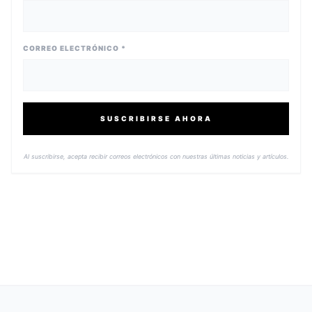
CORREO ELECTRÓNICO *
SUSCRIBIRSE AHORA
Al suscribirse, acepta recibir correos electrónicos con nuestras últimas noticias y artículos.