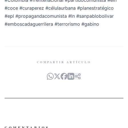
#Colombia
#frentenacional
#partidocomunista
#eln
#coce
#curaperez
#célulaurbana
#planestratégico
#epl
#propagandacomunista
#ln
#sanpablobolivar
#emboscadaguerrilera
#terrorismo
#gabino
COMPARTIR ARTÍCULO
COMENTARIOS