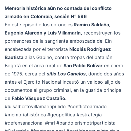
Memoria histórica aún no contada del conflicto
armado en Colombia, sesión N° 596
En este episodio los coroneles
Ramiro Saldaña,
Eugenio Alarcón y Luis Villamarín,
reconstruyen los
pormenores de la sangrienta emboscada del Eln
encabezada por el terrorista
Nicolás Rodríguez
Bautista
alias Gabino, contra tropas del batallón
Bogotá en el área rural de
San Pablo Bolívar
en enero
de 1975, cerca del
sitio Los Canelos
, donde dos años
antes el Ejercito Nacional incautó un valioso alijo de
documentos al grupo criminal, en la guarida principal
de
Fabio Vásquez Castaño.
#luisalbertovillamarinpulido
#conflictoarmado
#memoriahistórica
#geopolítica
#estrategia
#defensanacional
#mrl
#bandolerismotripartidista