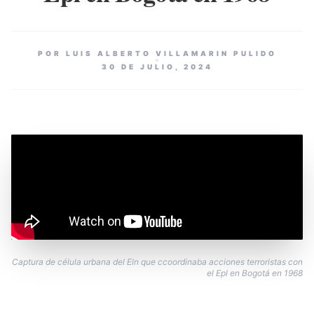
POR LUIS ALBERTO VILLAMARIN PULIDO
30 DE JULIO, 2024
Captura de célula urbana del Eln que ccoordinaba acciones terroristas con
el Epl en Bogotá en 1968