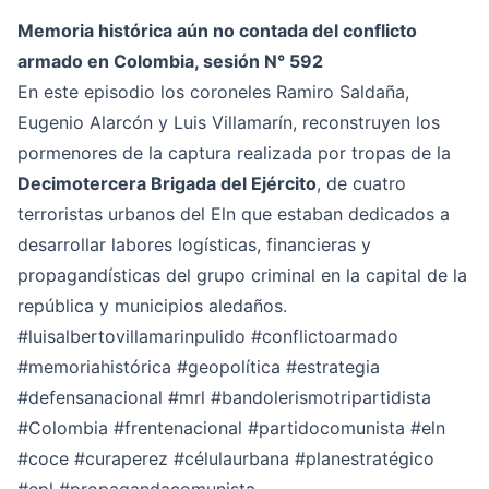
Memoria histórica aún no contada del conflicto
armado en Colombia, sesión N° 592
En este episodio los coroneles Ramiro Saldaña,
Eugenio Alarcón y Luis Villamarín, reconstruyen los
pormenores de la captura realizada por tropas de la
Decimotercera Brigada del Ejército
, de cuatro
terroristas urbanos del Eln que estaban dedicados a
desarrollar labores logísticas, financieras y
propagandísticas del grupo criminal en la capital de la
república y municipios aledaños.
#luisalbertovillamarinpulido
#conflictoarmado
#memoriahistórica
#geopolítica
#estrategia
#defensanacional
#mrl
#bandolerismotripartidista
#Colombia
#frentenacional
#partidocomunista
#eln
#coce
#curaperez
#célulaurbana
#planestratégico