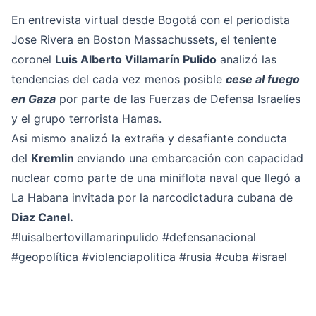
En entrevista virtual desde Bogotá con el periodista
Jose Rivera en Boston Massachussets, el teniente
coronel
Luis Alberto Villamarín Pulido
analizó las
tendencias del cada vez menos posible
cese al fuego
en Gaza
por parte de las Fuerzas de Defensa Israelíes
y el grupo terrorista Hamas.
Asi mismo analizó la extraña y desafiante conducta
del
Kremlin
enviando una embarcación con capacidad
nuclear como parte de una miniflota naval que llegó a
La Habana invitada por la narcodictadura cubana de
Diaz Canel.
#luisalbertovillamarinpulido
#defensanacional
#geopolítica
#violenciapolitica
#rusia
#cuba
#israe
l