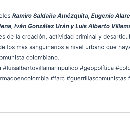
eles
Ramiro Saldaña Amézquita, Eugenio Alar
ena, Iván González Urán y Luis Alberto Villam
s de la creación, actividad criminal y desarticu
 de los mas sanguinarios a nivel urbano que hay
comunista colombiano.
a
#luisalbertovillamarinpulido
#geopolítica
#col
armadoencolombia
#farc
#guerrillascomunistas