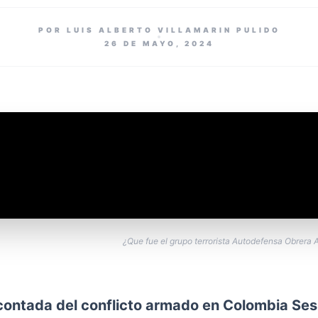
POR LUIS ALBERTO VILLAMARIN PULIDO
26 DE MAYO, 2024
¿Que fue el grupo terrorista Autodefensa Obrera
ontada del conflicto armado en Colombia Ses