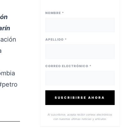
NOMBRE *
cón
arín
lación
APELLIDO *
a
CORREO ELECTRÓNICO *
ombia
#petro
SUSCRIBIRSE AHORA
Al suscribirse, acepta recibir correos electrónicos
con nuestras últimas noticias y artículos.