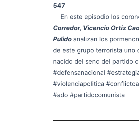
547
En este episodio los coron
Corredor, Vicencio Ortiz Cad
Pulido
analizan los pormenore
de este grupo terrorista uno
nacido del seno del partido 
#defensanacional
#estrategi
#violenciapolitica
#conflicto
#ado
#partidocomunista