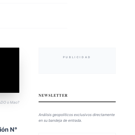
PUBLICIDAD
NEWSLETTER
 ADO o Mao?
Análisis geopolíticos exclusivos directamente
en su bandeja de entrada.
ión N°