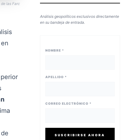
 de las Farc
Análisis geopolíticos exclusivos directamente
en su bandeja de entrada.
lisis
 en
NOMBRE *
uperior
APELLIDO *
s
an
CORREO ELECTRÓNICO *
ima
 de
SUSCRIBIRSE AHORA