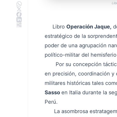
Lib
Libro
Operación Jaque,
de
estratégico de la sorprenden
poder de una agrupación naro
político-militar del hemisferi
Por su concepción táctico-
en precisión, coordinación y
militares históricas tales com
Sasso
en Italia durante la s
Perú.
La asombrosa estratagema d