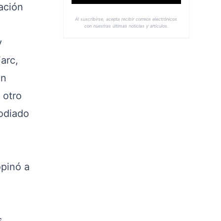
ación
Al suscribirse, acepta recibir correos electrónicos
con nuestras últimas noticias y artículos.
y
arc,
an
 otro
todiado
opinó a
s