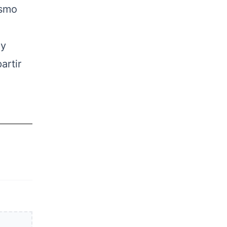
ismo
 y
artir