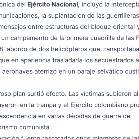
cnica del
Ejército Nacional,
incluyó la intercept
nicaciones, la suplantación de las guerrilleras
mensajes entre estructuras del bloque oriental 
un campamento de la primera cuadrilla de las F
008, abordo de dos helicópteros que transportab
 que en apariencia trasladaría los secuestrados a
s aeronaves aterrizó en un paraje selvático cus
 plan surtió efecto. Las víctimas subieron al
cayeron en la trampa y el Ejército colombiano pr
trascendencia en varias décadas de guerra de
orismo comunista.
ación fueron rescatados once miembros de la