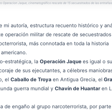
ro Operacion Jaque, cinematográfico rescate de 15 secuestrados de las entrañas
 mi autoría, estructura recuento histórico y aná
te operación militar de rescate de secuestrados
cterrorista, más connotada en toda la historia
o americano.
estratégica, la
Operación Jaque
es igual o s
 coraje de sus ejecutantes, a célebres maniobra
o, el
Caballo de Troya
en Antigua Grecia, el
Gr
egunda guerra mundial y
Chavín de Huantar
en L
e engaño al grupo narcoterrorista, por parte