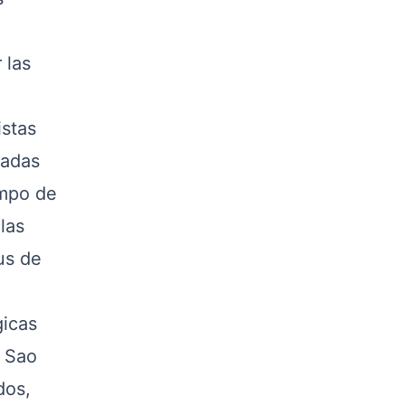
 las
istas
zadas
ampo de
las
us de
gicas
e Sao
dos,