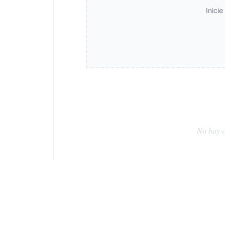
Inici
No hay c