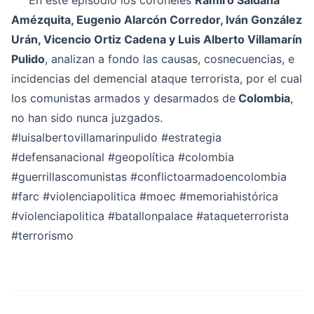
En este episodio los coroneles
Ramiro Saldaña
Amézquita, Eugenio Alarcón Corredor, Iván González
Urán, Vicencio Ortiz Cadena y Luis Alberto Villamarín
Pulido
, analizan a fondo las causas, cosnecuencias, e
incidencias del demencial ataque terrorista, por el cual
los comunistas armados y desarmados de
Colombia
,
no han sido nunca juzgados.
#luisalbertovillamarinpulido
#estrategia
#defensanacional
#geopolítica
#colombia
#guerrillascomunistas
#conflictoarmadoencolombia
#farc
#violenciapolitica
#moec
#memoriahistórica
#violenciapolitica
#batallonpalace
#ataqueterrorista
#terrorismo