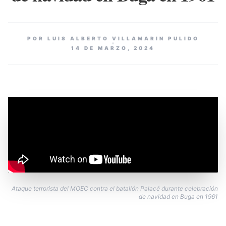
POR LUIS ALBERTO VILLAMARIN PULIDO
14 DE MARZO, 2024
Ataque terrorista del MOEC contra el batallón Palacé durante celebración
de navidad en Buga en 1961