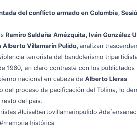
ntada del conflicto armado en Colombia, Sesi
es
Ramiro Saldaña Amézquita, Iván González U
 Alberto Villamarín Pulido,
analizan trascenden
olencia terrorista del bandolerismo tripartidist
o de 1960, en claro contraste con los publictados 
obierno nacional en cabeza de
Alberto Lleras
o del proceso de pacificación del Tolima, lo de
resto del país.
nistas
#luisalbertovillamarinpulido
#defensanac
#memoria
histórica