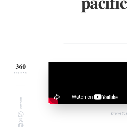
pacifi
360
VISITAS
COMPARTIR
Dramática