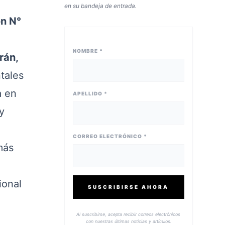
en su bandeja de entrada.
ón N°
NOMBRE *
rán,
tales
a en
APELLIDO *
y
CORREO ELECTRÓNICO *
más
ional
SUSCRIBIRSE AHORA
Al suscribirse, acepta recibir correos electrónicos
con nuestras últimas noticias y artículos.