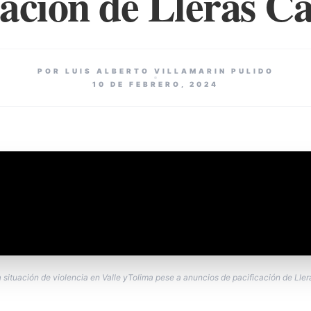
cación de Lleras 
POR LUIS ALBERTO VILLAMARIN PULIDO
10 DE FEBRERO, 2024
 situación de violencia en Valle yTolima pese a anuncios de pacificación de Ll