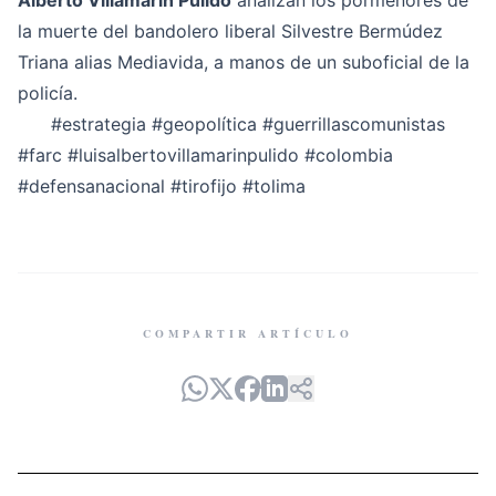
Alberto Villamarín Pulido
analizan los pormenores de
la muerte del bandolero liberal Silvestre Bermúdez
Triana alias Mediavida, a manos de un suboficial de la
policía.
#estrategia
#geopolítica
#guerrillascomunistas
#farc
#luisalbertovillamarinpulido
#colombia
#defensanacional
#tirofijo
#tolima
COMPARTIR ARTÍCULO