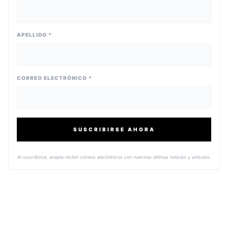
APELLIDO *
CORREO ELECTRÓNICO *
SUSCRIBIRSE AHORA
Al suscribirse, acepta recibir correos electrónicos con nuestras últimas noticias y artículos.