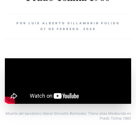
POR LUIS ALBERTO VILLAMARIN PULIDO
07 DE FEBRERO, 2024
Muerte del bandolero liberal Silvestre Bermúdez Triana alias Mediavida en
Prado Tolima 1960