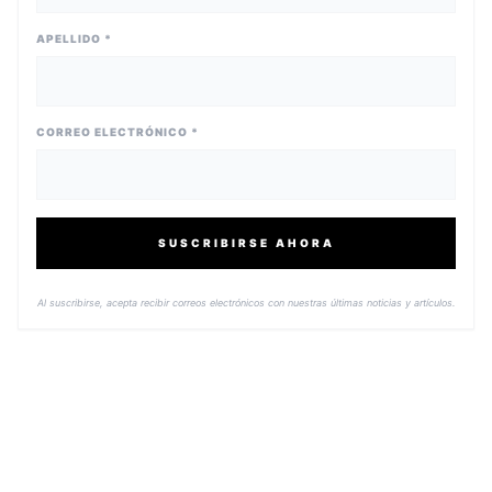
APELLIDO *
CORREO ELECTRÓNICO *
SUSCRIBIRSE AHORA
Al suscribirse, acepta recibir correos electrónicos con nuestras últimas noticias y artículos.