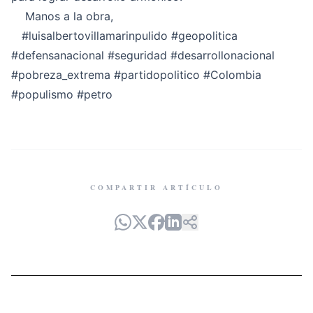
Manos a la obra,
#luisalbertovillamarinpulido
#geopolitica
#defensanacional
#seguridad
#desarrollonacional
#pobreza_extrema
#partidopolitico
#Colombia
#populismo
#petro
COMPARTIR ARTÍCULO