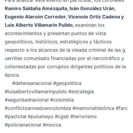
Para analizar este evento en particular, los coroneles
Ramiro Saldaña Amézquita, Iván González Urán,
Eugenio Alarcón Corredor, Vicencio Ortiz Cadena y
Luis Alberto Villamarín Pulido,
examinan los
acontecimientos y presentan puntos de vista
geopolíticos, históricos, estratégicos y tácticos
respecto a los alcances de la oleada criminal de las g
uerrillas comunisats financiadas por el narcotráfico y
cohonestadas por corruptos dirigentes políticos de la
época.
#defensanacional
#geopolitica
#luisalbertovillamarinpulido
#estrategia
#seguridadnacional
#colombia
#conflictoarmadoencolombia
#memoriahistórica
#farc
#paztotal
#putumayo
#cgsb
#terrorismo
#policianacional
#mocoa