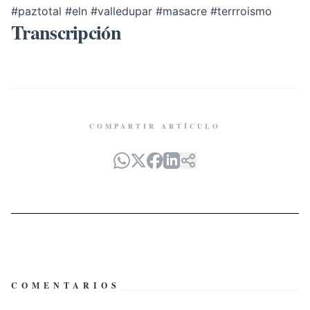
#paztotal
#eln
#valledupar
#masacre
#terrroismo
Transcripción
COMPARTIR ARTÍCULO
COMENTARIOS