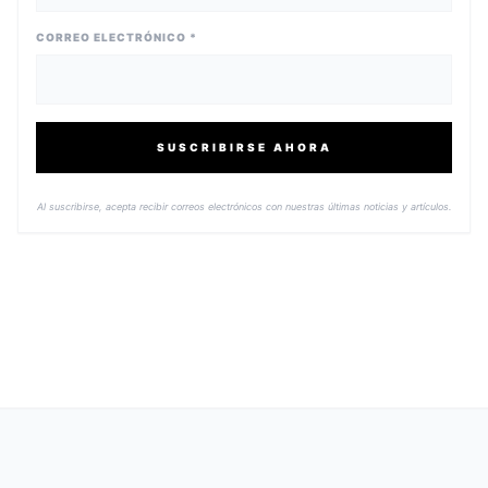
CORREO ELECTRÓNICO *
SUSCRIBIRSE AHORA
Al suscribirse, acepta recibir correos electrónicos con nuestras últimas noticias y artículos.