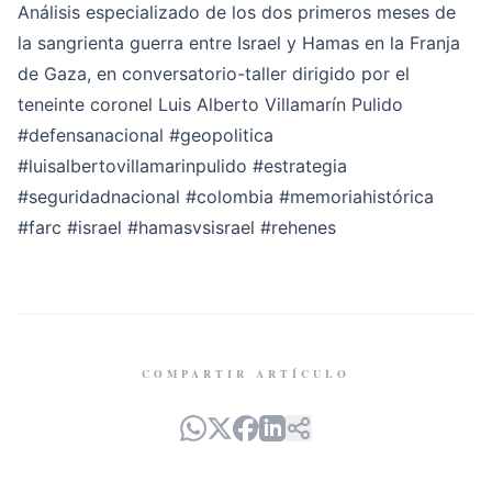
Análisis especializado de los dos primeros meses de
la sangrienta guerra entre Israel y Hamas en la Franja
de Gaza, en conversatorio-taller dirigido por el
teneinte coronel Luis Alberto Villamarín Pulido
#defensanacional
#geopolitica
#luisalbertovillamarinpulido
#estrategia
#seguridadnacional
#colombia
#memoriahistórica
#farc
#israel
#hamasvsisrael
#rehenes
COMPARTIR ARTÍCULO