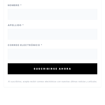
NOMBRE *
APELLIDO *
CORREO ELECTRÓNICO *
SUSCRIBIRSE AHORA
Al suscribirse, acepta recibir correos electrónicos con nuestras últimas noticias y artículos.