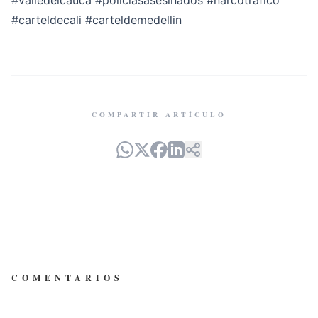
#valledelcauca
#policiasasesinados
#narcotrafico
#carteldecali
#carteldemedellin
COMPARTIR ARTÍCULO
COMENTARIOS