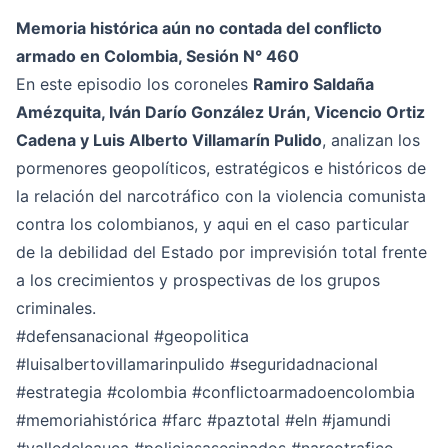
Memoria histórica aún no contada del conflicto
armado en Colombia, Sesión N° 460
En este episodio los coroneles
Ramiro Saldaña
Amézquita, Iván Darío González Urán, Vicencio Ortiz
Cadena y Luis Alberto Villamarín Pulido
, analizan los
pormenores geopolíticos, estratégicos e históricos de
la relación del narcotráfico con la violencia comunista
contra los colombianos, y aqui en el caso particular
de la debilidad del Estado por imprevisión total frente
a los crecimientos y prospectivas de los grupos
criminales.
#defensanacional
#geopolitica
#luisalbertovillamarinpulido
#seguridadnacional
#estrategia
#colombia
#conflictoarmadoencolombia
#memoriahistórica
#farc
#paztotal
#eln
#jamundi