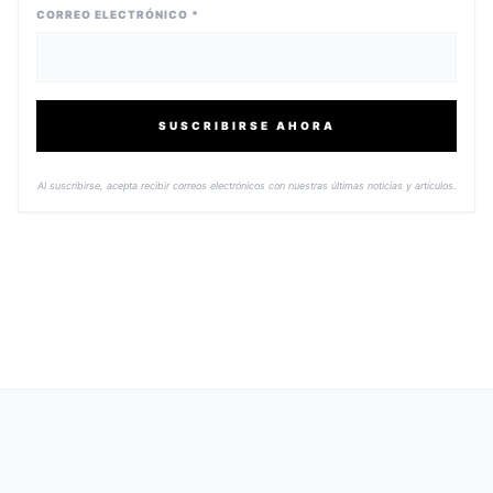
CORREO ELECTRÓNICO *
SUSCRIBIRSE AHORA
Al suscribirse, acepta recibir correos electrónicos con nuestras últimas noticias y artículos.