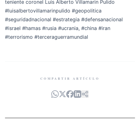
teniente coronel Luis Alberto Villamarin Pulido
#luisalbertovillamarinpulido
#geopolitica
#seguridadnacional
#estrategia
#defensanacional
#israel
#hamas
#rusia
#ucrania
,
#china
#iran
#terrorismo
#terceraguerramundial
COMPARTIR ARTÍCULO