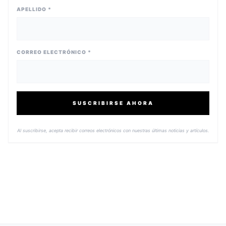
APELLIDO *
CORREO ELECTRÓNICO *
SUSCRIBIRSE AHORA
Al suscribirse, acepta recibir correos electrónicos con nuestras últimas noticias y artículos.